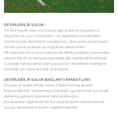
DEVRİLEBİLİR SULUK :
110 litre hacmi olan ürünümüz, ağır kullanım koşullarına
dayanıklı ve uzun ömürlüdür. UV dayanıklı polietilenden
üretilmiş olan devrilebilir suluğumuz, ultra viyole ışınlar başta
olmak üzere sıcaktan ve soğuktan etkilenmez.
Alt kısımdan bir hortum sayesinde doldurulabilen, şamandıra
sayesinde de su seviyesi istenildiği gibi ayarlanabilmektedir.
Yuvarlak hatlara sahip olan ürünümüz, devrilebilir özelliği ile
temizliği son derece basit ve kolaydır.
DEVRİLEBİLİR SULUK BAĞLANTI APARATLARI :
Duvara ve ayaklı olmak üzere 2 farklı montaj aparatı
bulunmaktadır. Paslanmayı önlemek / geciktirmek için sıcak
daldırma galvaniz işlemine tabi tutulmuştur.
Bu aparatlar sayesinde bir kol veya bir pimli mekanizma ile
suluğu devirerek boşaltım sağlanmaktadır.