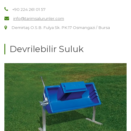
+90 224 261 01 57
info@tarimsalurunler.com
Demirtaş O.S.B. Fulya Sk. PK:17 Osmangazi / Bursa
Devrilebilir Suluk