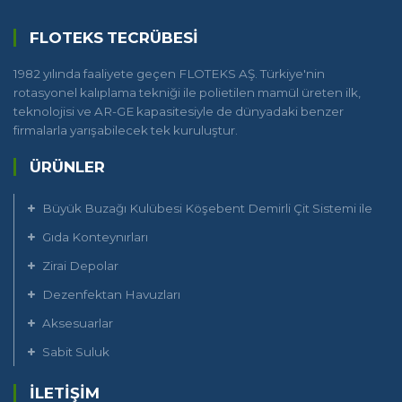
FLOTEKS TECRÜBESI
1982 yılında faaliyete geçen FLOTEKS AŞ. Türkiye'nin
rotasyonel kalıplama tekniği ile polietilen mamül üreten ilk,
teknolojisi ve AR-GE kapasitesiyle de dünyadaki benzer
firmalarla yarışabilecek tek kuruluştur.
ÜRÜNLER
Büyük Buzağı Kulübesi Köşebent Demirli Çit Sistemi ile
Gıda Konteynırları
Zirai Depolar
Dezenfektan Havuzları
Aksesuarlar
Sabit Suluk
İLETIŞIM